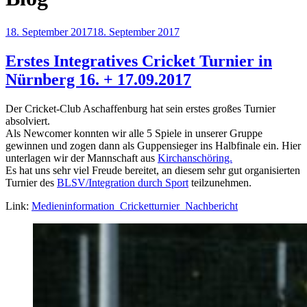
Veröffentlicht
18. September 2017
18. September 2017
am
Erstes Integratives Cricket Turnier in
Nürnberg 16. + 17.09.2017
Der Cricket-Club Aschaffenburg hat sein erstes großes Turnier
absolviert.
Als Newcomer konnten wir alle 5 Spiele in unserer Gruppe
gewinnen und zogen dann als Guppensieger ins Halbfinale ein. Hier
unterlagen wir der Mannschaft aus
Kirchanschöring.
Es hat uns sehr viel Freude bereitet, an diesem sehr gut organisierten
Turnier des
BLSV/Integration durch Sport
teilzunehmen.
Link:
Medieninformation_Cricketturnier_Nachbericht