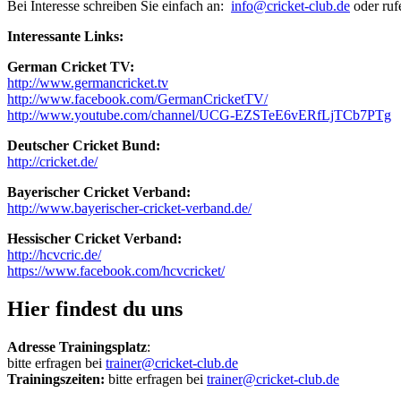
Bei Interesse schreiben Sie einfach an:
info@cricket-club.de
oder ruf
Interessante Links:
German Cricket TV:
http://www.germancricket.tv
http://www.facebook.com/GermanCricketTV/
http://www.youtube.com/channel/UCG-EZSTeE6vERfLjTCb7PTg
Deutscher Cricket Bund:
http://cricket.de/
Bayerischer Cricket Verband:
http://www.bayerischer-cricket-verband.de/
Hessischer Cricket Verband:
http://hcvcric.de/
https://www.facebook.com/hcvcricket/
Hier findest du uns
Adresse
Trainingsplatz
:
bitte erfragen bei
trainer@cricket-club.de
Trainingszeiten:
bitte erfragen bei
trainer@cricket-club.de